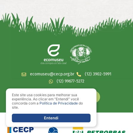
ecomuseu@cecp.org.br
(12) 3902-5991
(12) 99677-5272
Este site usa cookies para melhorar sua
experiência. Ao clicar em "Entendi" você
concorda com a
Política de Privacidade
do
site.
Entendi