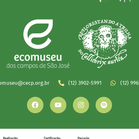
omuseu@cecp.org.br
(12) 3902-5991
(12) 99