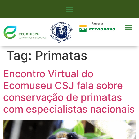
Tag:
Primatas
Encontro Virtual do
Ecomuseu CSJ fala sobre
conservação de primatas
com especialistas nacionais