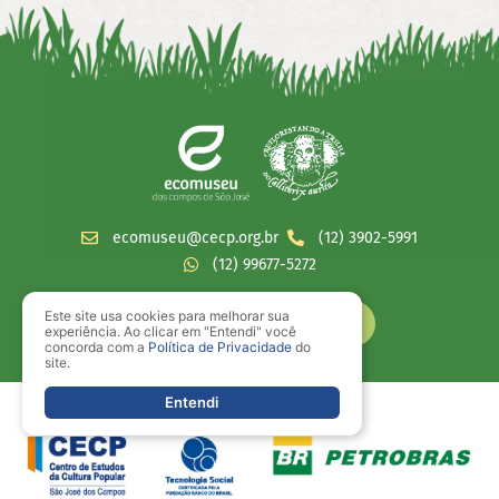
ecomuseu@cecp.org.br
(12) 3902-5991
(12) 99677-5272
Este site usa cookies para melhorar sua
experiência. Ao clicar em "Entendi" você
concorda com a
Política de Privacidade
do
site.
Entendi