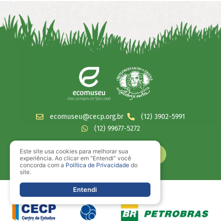
ecomuseu@cecp.org.br
(12) 3902-5991
(12) 99677-5272
Este site usa cookies para melhorar sua
experiência. Ao clicar em "Entendi" você
concorda com a
Política de Privacidade
do
site.
Entendi