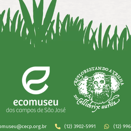
omuseu@cecp.org.br
(12) 3902-5991
(12) 99