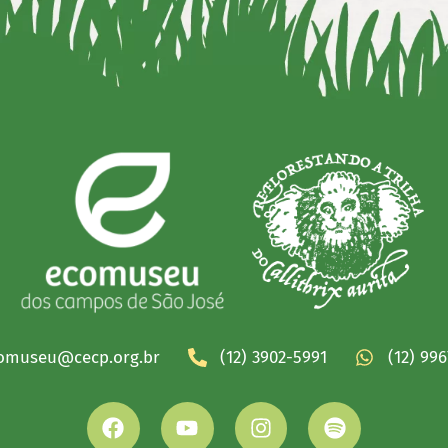
omuseu@cecp.org.br
(12) 3902-5991
(12) 99