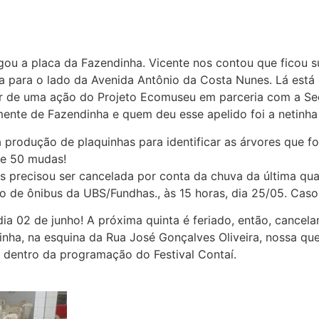
hegou a placa da Fazendinha. Vicente nos contou que ficou
ada para o lado da Avenida Antônio da Costa Nunes. Lá está
ir de uma ação do Projeto Ecomuseu em parceria com a Sec
te de Fazendinha e quem deu esse apelido foi a netinha d
rodução de plaquinhas para identificar as árvores que f
de 50 mudas!
s precisou ser cancelada por conta da chuva da última qu
o de ônibus da UBS/Fundhas., às 15 horas, dia 25/05. Cas
dia 02 de junho! A próxima quinta é feriado, então, cance
nha, na esquina da Rua José Gonçalves Oliveira, nossa que
 dentro da programação do Festival Contaí.